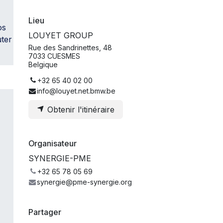
Lieu
os
LOUYET GROUP
uter
Rue des Sandrinettes, 48
7033 CUESMES
Belgique
+32 65 40 02 00
info@louyet.net.bmw.be
Obtenir l'itinéraire
Organisateur
SYNERGIE-PME
+32 65 78 05 69
synergie@pme-synergie.org
Partager