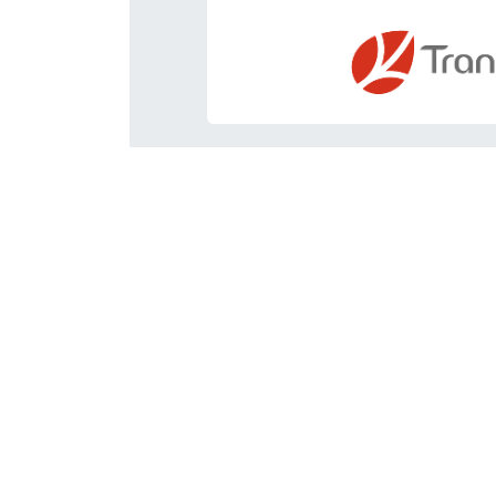
Rejoignez-nous
Contactez-nous
synergie@pme-synergie.org